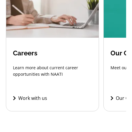
Careers
Our CE
Learn more about current career
Meet our C
opportunities with NAATI
Work with us
Our CE